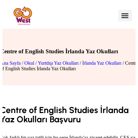
Centre of English Studies İrlanda Yaz Okulları
Ana Sayfa
/
Okul
/
Yurtdışı Yaz Okulları
/
İrlanda Yaz Okulları
/ Centre
of English Studies İrlanda Yaz Okulları
Centre of English Studies İrlanda
Yaz Okulları Başvuru
Çok farklı bir yaz tatili için bu sene İrlanda’yı ziyaret edebilir, CES yaz