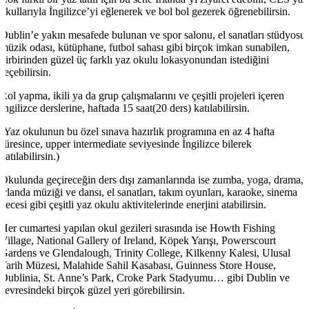
okullarıyla İngilizce’yi eğlenerek ve bol bol gezerek öğrenebilirsin.
Dublin’e yakın mesafede bulunan ve spor salonu, el sanatları stüdyosu,
müzik odası, kütüphane, futbol sahası gibi birçok imkan sunabilen,
birbirinden güzel üç farklı yaz okulu lokasyonundan istediğini
seçebilirsin.
Rol yapma, ikili ya da grup çalışmalarını ve çeşitli projeleri içeren
İngilizce derslerine, haftada 15 saat(20 ders) katılabilirsin.
(Yaz okulunun bu özel sınava hazırlık programına en az 4 hafta
süresince, upper intermediate seviyesinde İngilizce bilerek
katılabilirsin.)
Okulunda geçireceğin ders dışı zamanlarında ise zumba, yoga, drama,
İrlanda müziği ve dansı, el sanatları, takım oyunları, karaoke, sinema
gecesi gibi çeşitli yaz okulu aktivitelerinde enerjini atabilirsin.
Her cumartesi yapılan okul gezileri sırasında ise Howth Fishing
Village, National Gallery of Ireland, Köpek Yarışı, Powerscourt
Gardens ve Glendalough, Trinity College, Kilkenny Kalesi, Ulusal
Tarih Müzesi, Malahide Sahil Kasabası, Guinness Store House,
Dublinia, St. Anne’s Park, Croke Park Stadyumu… gibi Dublin ve
çevresindeki birçok güzel yeri görebilirsin.