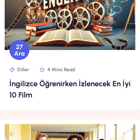
27
Ara
Diller
4 Mins Read
İngilizce Öğrenirken İzlenecek En İyi
10 Film