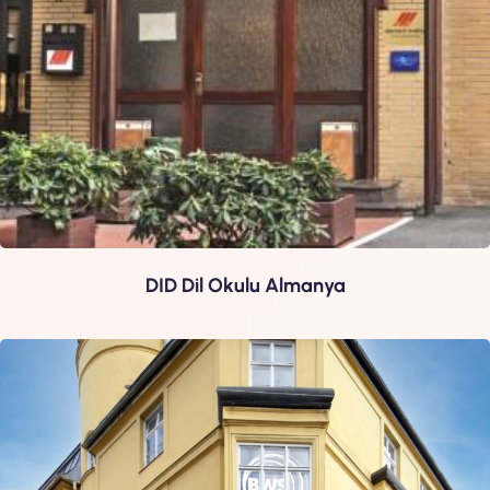
apartman ve otel seçenekleri içinden sana uygun olanı
tercih edebilirsin.
Daha fazla bilgi edinmek için, aşağıda yer alan
Almanya’daki dil okullarını inceleyebilir ya da okul, program,
konaklama ve fiyat konularında, sana özel öneriler
sunabilmemiz için hemen bize
ulaşabilirsin…
Almanya’da Almanca Dil Eğitimi
Almanın Avantajları
DID Dil Okulu Almanya
Almancanın ana vatanı olan ülkede rahatlıkla dil
pratiği yapabilir,
Avrupa’nın merkezi olan şehirlerde bir dil öğrenme
imkânına sahip olabilir,
Dünya çapında tanınan dil eğitimi sertifikalarına
sahip olabilir,