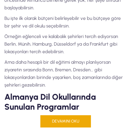
öncesinde Almanca bilmene gerek yok; her şeye sıfırdan
başlayabilirsin.
Bu işte ilk olarak bütçeni belirleyebilir ve bu bütçeye göre
bir şehir ve dil okulu seçebilirsin.
Örneğin eğlenceli ve kalabalık şehirleri tercih ediyorsan
Berlin, Münih, Hamburg, Düsseldorf ya da Frankfurt gibi
lokasyonları tercih edebilirsin.
Ama daha hesaplı bir dil eğitimi almayı planlıyorsan
ziyaretin sırasında Bonn, Bremen, Dresden… gibi
lokasyonlardan birinde yaşarken, boş zamanlarında diğer
şehirleri gezebilirsin.
Almanya Dil Okullarında
Sunulan Programlar
Almanya Dil Okulu tercihini eğitim ihtiyaçlarına göre
DEVAMINI OKU
belirleyebilir; genel Almanca, iş için Almanca, üniversiteye