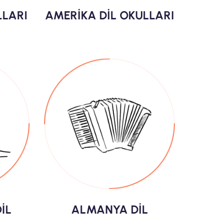
LLARI
AMERİKA DİL OKULLARI
İL
ALMANYA DİL