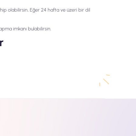
p olabilirsin, Eğer 24 hafta ve üzeri bir dil
yapma imkanı bulabilirsin.
r
 ve benzeri birçok evrak işlemleri ile
hangi bir sorun teşkil etmemektedir.
lacaktır
t tarafından yapılmaktadır. Dubai dil okulları
rudan 1 yıllık oturum izinli programlara