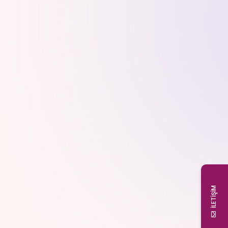
dan itibaren, kuş misali bu şehre uçabilir ve hemen
bol İngilizce pratik yapabilirsin…
 dil becerilerini geliştirirken unutulmaz bir
çebilir, Dubai dil eğitimine dair tüm detayları
İLETİŞİM