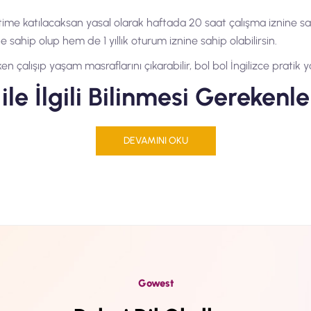
itime katılacaksan yasal olarak haftada 20 saat çalışma iznine sahi
e sahip olup hem de 1 yıllık oturum iznine sahip olabilirsin.
 çalışıp yaşam masraflarını çıkarabilir, bol bol İngilizce pratik 
le İlgili Bilinmesi Gerekenle
konsolosluğa gitmene, finansal bir belge göstermene göstermesine
DEVAMINI OKU
 ya da eğitim durumun, medeni halin, eğitim seviyen vize için her
ldurulmuş başvuru formu ve okul ücreti Ödeme dekontun yeterli o
 Vize için özel bir çaba sarfetmene gerek yok. Tüm işlemler Gowes
lke konumundadır. 24 hafta(6 ay) ve üstü kurs almak istersen doğ
Gowest
zce dil eğitimi almalısın?