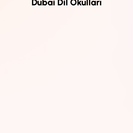
Dubai Dil Okulları
da Dil eğitimini alabilir,
ışma imkanına sahip olup, yaşam masraflarını karşılayabilir,
laylığı vize işlemlerin sırasında yaşayabilir, kararını verdiğin an
 hizmetleriyle sular seller gibi İngilizce konuşulan bu şehirde bol 
berlik ederek sürecinizi kolaylaştırır.
Dubai’de dil eğitimi almak,
nduğu fırsatları keşfetmene yardımcı olacaktır.
ve sürecinin sorunsuz şekilde yönetmek için Gowest ile
iletişime
ge