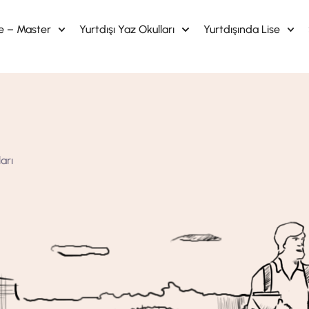
te – Master
Yurtdışı Yaz Okulları
Yurtdışında Lise
arı