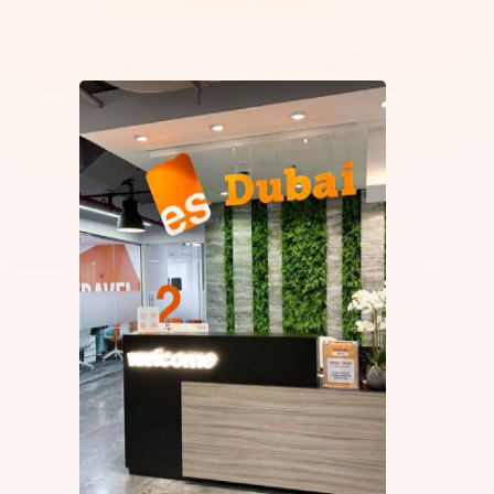
Dublin’de uluslararası akreditasyona sahip okullar
Dubai’de Dil Eğitimin süresince yasal olarak çal
Dubai’de İngilizce eğitimi almak için en büyük ko
İngilizce eğitimine başlayabilir,
Ana dili İngilizce olmasa da, turistleri ve turizm
Gowest, başvuru sürecinin her aşamasında sana reh
deneyim yaşamanı sağlayacak ve dil okullarının su
En iyi fiyatlarla Dubai dil okullarına kayıt olmak 
öğrenebilirsin.