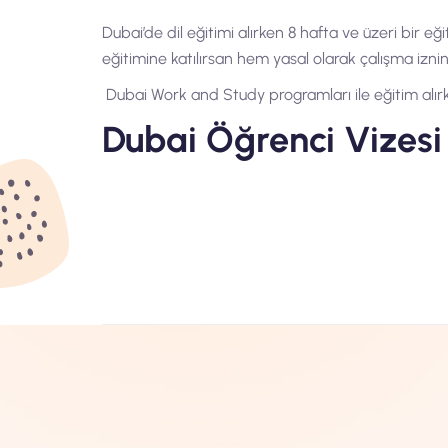
Dubai’de dil eğitimi alırken 8 hafta ve üzeri bir eğ
eğitimine katılırsan hem yasal olarak çalışma iznin
Dubai Work and Study programları ile eğitim alırken
Dubai Öğrenci Vizesi i
Dubai de dil eğitimi almak istersen herhangi bir 
uğraşmasına gerek yok!
Ayrıca herhangi bir ülkeden aldığın vize redlerin
Senden vize için; Fotoğraf, Pasaport kopyası, Do
Vizeni ortalama 2 – 4 hafta içersinde alabilirsin.
sana vize konusunda en kolay imkânları sağlayan ü
başvurabilirsin.
Dubai’de Neden İngili