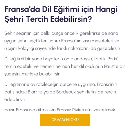
Fransa’da Dil Eğitimi için Hangi
Şehri Tercih Edebilirsin?
Şehir seçimin için belki bütçe öncelik gerektirse de sana
uygun şehri seçtikten sonra Fransa’nın kısa mesafeleri ve
ulaşım kolaylığı sayesinde farklı noktalarını da gezebilirsin.
Dil eğitimi bir yana hayallerin ön plandaysa, tabi ki Paris’i
tercih edebilir ve hemen hemen her dil okulunun Paris’te bir
şubesini mutlaka bulabilirsin.
Dil eğitimine ayırabileceğin bütçene uygunsa, Fransa’nın
batısındaki Biarritz ya da Bordeaux şehirlerini de tercih
edebilirsin.
Hazır Fransa’ya gitmişken Fransız Rivierası’nı keşfetmek
istersen, Antibes ya da Nice şehirlerinde bulunan dil
DEVAMINI OKU
okullarını da değerlendirebilir, daha hesaplı bir eğitim için