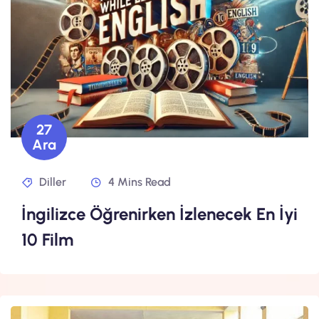
27
Ara
Diller
4 Mins Read
İngilizce Öğrenirken İzlenecek En İyi
10 Film