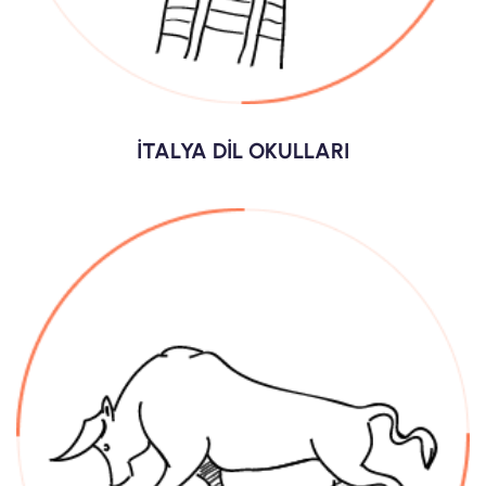
İTALYA DİL OKULLARI