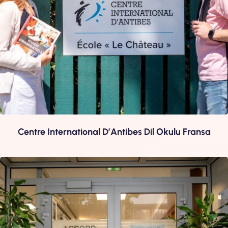
Örneğin bazı okullarda yoğun Fransızca program içinde
haftada 20 Fransızca dersine ek olarak haftada 5 saat
birebir Fransızca, iş için Fransızca, sınavlara hazırlık için
Fransızca dersleri alabilir, ya da Fransız Edebiyatı, Sanat
Tarihi, Moda, Mutfak, Aşçılık ,Fransız Sineması… gibi farklı
konular üzerine derslere katılabilirsin.
Bazı okullarda genel Fransızca eğitimine ek olarak,
gastronomi, aşçılık, Fransız mutfağı… gibi konularda kurslara
katılabilir;
Centre International D’Antibes Dil Okulu Fransa
Bazı dil okullarında ise Fransızca eğitiminin dışında,
Fransızca partik yapmak, sosyalleşmek ve ilgi alanını
geliştirmek için dans, gitar, dijital fotoğrafçılık, yüzme, tenis,
voleybol gibi konular üzerine atölye derslerini
değerlendirebilirsin.
Fransa’da Dil Eğitimi Alırken