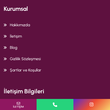
Kurumsal
Hakkımızda
İletişim
Blog
Gizlilik Sözleşmesi
Şartlar ve Koşullar
İletişim Bilgileri
E-Posta
İlgilendiğin Program
Bulunduğun İl
Kıbrıs Şehitleri Caddesi, Can Yücel Sokak No:13/4
İLETİŞİM