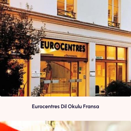
sorunsuz şekilde yönetmek için Gowest ile
iletişime
geçebilir, Fransa dil eğitimine dair tüm detayları
öğrenebilirsin.
Eurocentres Dil Okulu Fransa