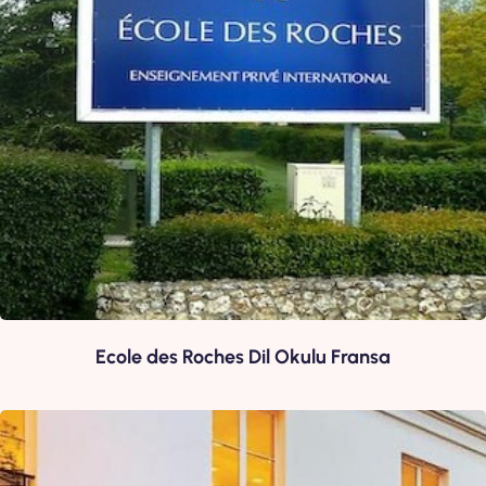
Fransızcayı yerinde öğrenerek günlük hayatta sık sık
pratik yapabilir;
Fransa’nın tarihi yapıları ve müzelerini gezerek,
muhteşem festivallere katılarak eşsiz deneyimler
yaşayabilir;
Uluslararası standartlarda eğitim sunan dil
okullarında aksanlı şekilde Fransızcanı öğrenebilir
Fransızca öğrenerek, kariyerine büyük bir avantaj
sağlayabilirsin..
Gowest, başvuru sürecinin her aşamasında sana rehberlik
ederek sürecinizi kolaylaştırır.
Fransa da dil eğitimi almak, dil
Ecole des Roches Dil Okulu Fransa
becerilerini geliştirirken unutulmaz bir deneyim yaşamanı
sağlayacak ve dil okullarının sunduğu fırsatları keşfetmene
yardımcı olacaktır.
En iyi fiyatlarla Fransa dil okullarına kayıt olmak ve sürecinin