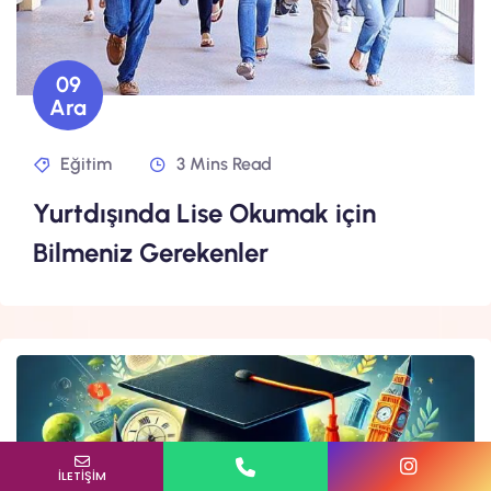
09
Ara
Eğitim
3 Mins Read
Yurtdışında Lise Okumak için
Bilmeniz Gerekenler
E-Posta
İlgilendiğin Program
Bulunduğun İl
İLETİŞİM