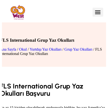
FLS International Grup Yaz Okulları
Ana Sayfa
/
Okul
/
Yurtdışı Yaz Okulları
/
Grup Yaz Okulları
/ FLS
International Grup Yaz Okulları
FLS International Grup Yaz
Okulları Başvuru
En az 15 kişiden oluşabilecek grubunuzla birlikte, bu yaz Amerika’yı