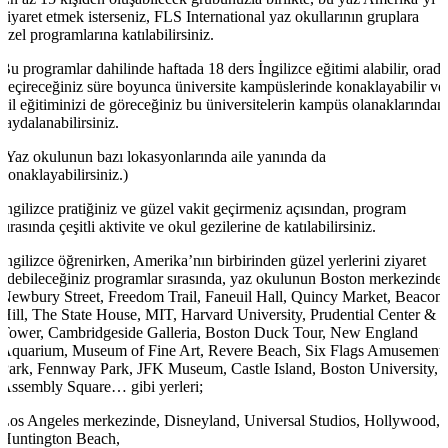
ziyaret etmek isterseniz, FLS International yaz okullarının gruplara
özel programlarına katılabilirsiniz.
Bu programlar dahilinde haftada 18 ders İngilizce eğitimi alabilir, orada
geçireceğiniz süre boyunca üniversite kampüslerinde konaklayabilir ve
dil eğitiminizi de göreceğiniz bu üniversitelerin kampüs olanaklarından
faydalanabilirsiniz.
(Yaz okulunun bazı lokasyonlarında aile yanında da
konaklayabilirsiniz.)
İngilizce pratiğiniz ve güzel vakit geçirmeniz açısından, program
sırasında çeşitli aktivite ve okul gezilerine de katılabilirsiniz.
İngilizce öğrenirken, Amerika’nın birbirinden güzel yerlerini ziyaret
edebileceğiniz programlar sırasında, yaz okulunun Boston merkezinde
Newbury Street, Freedom Trail, Faneuil Hall, Quincy Market, Beacon
Hill, The State House, MIT, Harvard University, Prudential Center &
Tower, Cambridgeside Galleria, Boston Duck Tour, New England
Aquarium, Museum of Fine Art, Revere Beach, Six Flags Amusement
Park, Fennway Park, JFK Museum, Castle Island, Boston University,
Assembly Square… gibi yerleri;
Los Angeles merkezinde, Disneyland, Universal Studios, Hollywood,
Huntington Beach,