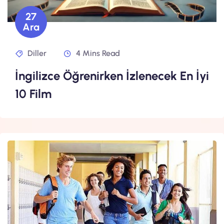
27
Ara
Diller
4 Mins Read
İngilizce Öğrenirken İzlenecek En İyi
10 Film