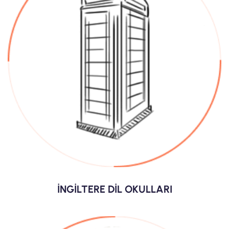
almak, dil becerilerini geliştirirken unutulmaz bir deneyim
yaşamanı sağlayacak ve dil okullarının sunduğu fırsatları
keşfetmene yardımcı olacaktır. En iyi fiyatlarla Yeni Zelanda
dil okullarına kayıt olmak ve sürecinin sorunsuz şekilde
yönetmek için Gowest ile
iletişime
geçebilir, Yeni Zelanda
dil eğitimine dair tüm detayları öğrenebilirsin.
İNGİLTERE DİL OKULLARI