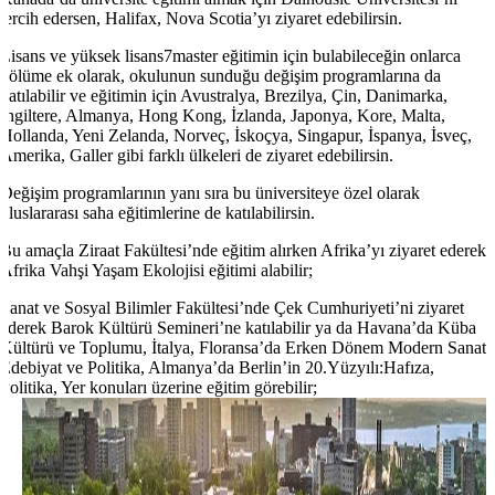
tercih edersen, Halifax, Nova Scotia’yı ziyaret edebilirsin.
Lisans ve yüksek lisans7master eğitimin için bulabileceğin onlarca
bölüme ek olarak, okulunun sunduğu değişim programlarına da
katılabilir ve eğitimin için Avustralya, Brezilya, Çin, Danimarka,
İngiltere, Almanya, Hong Kong, İzlanda, Japonya, Kore, Malta,
Hollanda, Yeni Zelanda, Norveç, İskoçya, Singapur, İspanya, İsveç,
Amerika, Galler gibi farklı ülkeleri de ziyaret edebilirsin.
Değişim programlarının yanı sıra bu üniversiteye özel olarak
uluslararası saha eğitimlerine de katılabilirsin.
Bu amaçla Ziraat Fakültesi’nde eğitim alırken Afrika’yı ziyaret ederek
Afrika Vahşi Yaşam Ekolojisi eğitimi alabilir;
Sanat ve Sosyal Bilimler Fakültesi’nde Çek Cumhuriyeti’ni ziyaret
ederek Barok Kültürü Semineri’ne katılabilir ya da Havana’da Küba
Kültürü ve Toplumu, İtalya, Floransa’da Erken Dönem Modern Sanat,
Edebiyat ve Politika, Almanya’da Berlin’in 20.Yüzyılı:Hafıza,
Politika, Yer konuları üzerine eğitim görebilir;