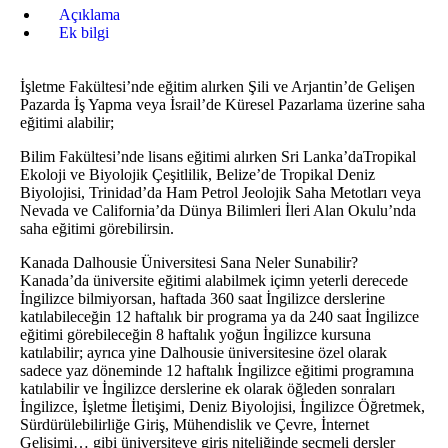
Açıklama
Ek bilgi
İşletme Fakültesi’nde eğitim alırken Şili ve Arjantin’de Gelişen
Pazarda İş Yapma veya İsrail’de Küresel Pazarlama üzerine saha
eğitimi alabilir;
Bilim Fakültesi’nde lisans eğitimi alırken Sri Lanka’daTropikal
Ekoloji ve Biyolojik Çeşitlilik, Belize’de Tropikal Deniz
Biyolojisi, Trinidad’da Ham Petrol Jeolojik Saha Metotları veya
Nevada ve California’da Dünya Bilimleri İleri Alan Okulu’nda
saha eğitimi görebilirsin.
Kanada Dalhousie Üniversitesi Sana Neler Sunabilir?
Kanada’da üniversite eğitimi alabilmek içimn yeterli derecede
İngilizce bilmiyorsan, haftada 360 saat İngilizce derslerine
katılabileceğin 12 haftalık bir programa ya da 240 saat İngilizce
eğitimi görebileceğin 8 haftalık yoğun İngilizce kursuna
katılabilir; ayrıca yine Dalhousie üniversitesine özel olarak
sadece yaz döneminde 12 haftalık İngilizce eğitimi programına
katılabilir ve İngilizce derslerine ek olarak öğleden sonraları
İngilizce, İşletme İletişimi, Deniz Biyolojisi, İngilizce Öğretmek,
Sürdürülebilirliğe Giriş, Mühendislik ve Çevre, İnternet
Gelişimi… gibi üniversiteye giriş niteliğinde seçmeli dersler