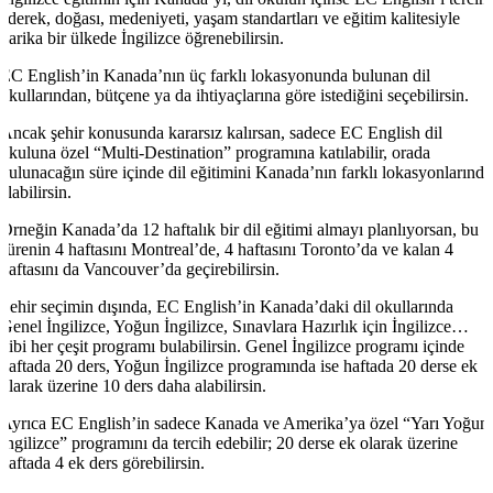
ederek, doğası, medeniyeti, yaşam standartları ve eğitim kalitesiyle
harika bir ülkede İngilizce öğrenebilirsin.
EC English’in Kanada’nın üç farklı lokasyonunda bulunan dil
okullarından, bütçene ya da ihtiyaçlarına göre istediğini seçebilirsin.
Ancak şehir konusunda kararsız kalırsan, sadece EC English dil
okuluna özel “Multi-Destination” programına katılabilir, orada
bulunacağın süre içinde dil eğitimini Kanada’nın farklı lokasyonlarında
alabilirsin.
Örneğin Kanada’da 12 haftalık bir dil eğitimi almayı planlıyorsan, bu
sürenin 4 haftasını Montreal’de, 4 haftasını Toronto’da ve kalan 4
haftasını da Vancouver’da geçirebilirsin.
Şehir seçimin dışında, EC English’in Kanada’daki dil okullarında
Genel İngilizce, Yoğun İngilizce, Sınavlara Hazırlık için İngilizce…
gibi her çeşit programı bulabilirsin. Genel İngilizce programı içinde
haftada 20 ders, Yoğun İngilizce programında ise haftada 20 derse ek
olarak üzerine 10 ders daha alabilirsin.
Ayrıca EC English’in sadece Kanada ve Amerika’ya özel “Yarı Yoğun
İngilizce” programını da tercih edebilir; 20 derse ek olarak üzerine
haftada 4 ek ders görebilirsin.