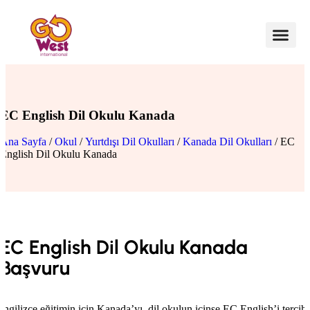
EC English Dil Okulu Kanada
Ana Sayfa
/
Okul
/
Yurtdışı Dil Okulları
/
Kanada Dil Okulları
/ EC
English Dil Okulu Kanada
EC English Dil Okulu Kanada
Başvuru
İngilizce eğitimin için Kanada’yı, dil okulun içinse EC English’i tercih