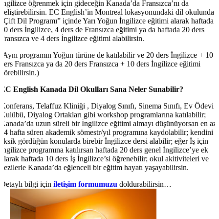
İngilizce öğrenmek için gideceğin Kanada’da Fransızca’nı da
geliştirebilirsin. EC English’in Montreal lokasyonundaki dil okulunda
“Çift Dil Programı” içinde Yarı Yoğun İngilizce eğitimi alarak haftada
20 ders İngilizce, 4 ders de Fransızca eğitimi ya da haftada 20 ders
Fransızca ve 4 ders İngilizce eğitimi alabilirsin.
(Aynı programın Yoğun türüne de katılabilir ve 20 ders İngilizce + 10
ders Fransızca ya da 20 ders Fransızca + 10 ders İngilizce eğitimi
görebilirsin.)
EC English Kanada Dil Okulları Sana Neler Sunabilir?
Konferans, Telaffuz Kliniği , Diyalog Sınıfı, Sinema Sınıfı, Ev Ödevi
Kulübü, Diyalog Ortakları gibi workshop programlarına katılabilir;
Kanada’da uzun süreli bir İngilizce eğitimi almayı düşünüyorsan en az
24 hafta süren akademik sömestr/yıl programına kaydolabilir; kendini
eksik gördüğün konularda birebir İngilizce dersi alabilir; eğer İş için
İngilizce programına katılırsan haftada 20 ders genel İngilizce’ye ek
olarak haftada 10 ders İş İngilizce’si öğrenebilir; okul akitiviteleri ve
gezilerle Kanada’da eğlenceli bir eğitim hayatı yaşayabilirsin.
Detaylı bilgi için
iletişim formumuzu
doldurabilirsin…