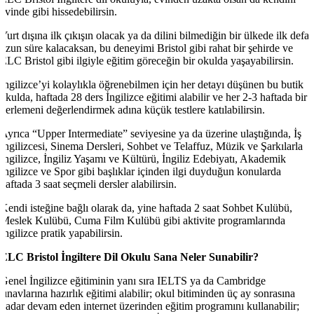
evinde gibi hissedebilirsin.
Yurt dışına ilk çıkışın olacak ya da dilini bilmediğin bir ülkede ilk defa
uzun süre kalacaksan, bu deneyimi Bristol gibi rahat bir şehirde ve
ELC Bristol gibi ilgiyle eğitim göreceğin bir okulda yaşayabilirsin.
İngilizce’yi kolaylıkla öğrenebilmen için her detayı düşünen bu butik
okulda, haftada 28 ders İngilizce eğitimi alabilir ve her 2-3 haftada bir
ilerlemeni değerlendirmek adına küçük testlere katılabilirsin.
Ayrıca “Upper Intermediate” seviyesine ya da üzerine ulaştığında, İş
İngilizcesi, Sinema Dersleri, Sohbet ve Telaffuz, Müzik ve Şarkılarla
İngilizce, İngiliz Yaşamı ve Kültürü, İngiliz Edebiyatı, Akademik
İngilizce ve Spor gibi başlıklar içinden ilgi duyduğun konularda
haftada 3 saat seçmeli dersler alabilirsin.
Kendi isteğine bağlı olarak da, yine haftada 2 saat Sohbet Kulübü,
Meslek Kulübü, Cuma Film Kulübü gibi aktivite programlarında
İngilizce pratik yapabilirsin.
ELC Bristol İngiltere Dil Okulu Sana Neler Sunabilir?
Genel İngilizce eğitiminin yanı sıra IELTS ya da Cambridge
sınavlarına hazırlık eğitimi alabilir; okul bitiminden üç ay sonrasına
kadar devam eden internet üzerinden eğitim programını kullanabilir;