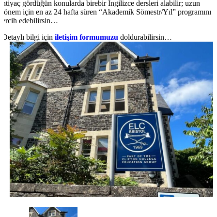
ihtiyaç gördüğün konularda birebir İngilizce dersleri alabilir; uzun
dönem için en az 24 hafta süren “Akademik Sömestr/Yıl” programını
tercih edebilirsin…
Detaylı bilgi için
iletişim formumuzu
doldurabilirsin…