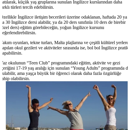
katılarak, küçük yaş gruplarına sunulan İngilizce kurslarından daha
farklı türleri tercih edebilirsin.
Özellikle İngilizce iletişim becerileri üzerine odaklanan, haftada 20 ya
da 30 İngilizce dersi alabilir, ya da 20 ders sınıfınla 10 ders de birebir
(özel ders) eğitim görebileceğin, yoğun İngilizce kursunu
değerlendirebilirsin.
Takım oyunları, tekne turları, Malta plajlarına ve çeşitli kültürel yerlere
yapılan okul gezileri ve aktiviteler sırasında ise, bol bol İngilizce pratik
yapabilirsin.
Yaz okulunun “Teen Club” programındaki eğitim, aktivite ve gezi
içeriğini 17-19 yaş aralığı için sunulan “Young Adults” programında da
bulabilir, ama yaşça büyük bir öğrenci olarak daha fazla özgürlüğe
sahip olabilirsin.