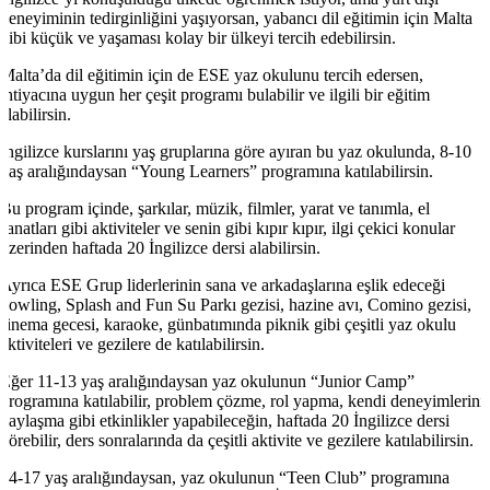
deneyiminin tedirginliğini yaşıyorsan, yabancı dil eğitimin için Malta
gibi küçük ve yaşaması kolay bir ülkeyi tercih edebilirsin.
Malta’da dil eğitimin için de ESE yaz okulunu tercih edersen,
ihtiyacına uygun her çeşit programı bulabilir ve ilgili bir eğitim
alabilirsin.
İngilizce kurslarını yaş gruplarına göre ayıran bu yaz okulunda, 8-10
yaş aralığındaysan “Young Learners” programına katılabilirsin.
Bu program içinde, şarkılar, müzik, filmler, yarat ve tanımla, el
sanatları gibi aktiviteler ve senin gibi kıpır kıpır, ilgi çekici konular
üzerinden haftada 20 İngilizce dersi alabilirsin.
Ayrıca ESE Grup liderlerinin sana ve arkadaşlarına eşlik edeceği
bowling, Splash and Fun Su Parkı gezisi, hazine avı, Comino gezisi,
sinema gecesi, karaoke, günbatımında piknik gibi çeşitli yaz okulu
aktiviteleri ve gezilere de katılabilirsin.
Eğer 11-13 yaş aralığındaysan yaz okulunun “Junior Camp”
programına katılabilir, problem çözme, rol yapma, kendi deneyimlerini
paylaşma gibi etkinlikler yapabileceğin, haftada 20 İngilizce dersi
görebilir, ders sonralarında da çeşitli aktivite ve gezilere katılabilirsin.
14-17 yaş aralığındaysan, yaz okulunun “Teen Club” programına