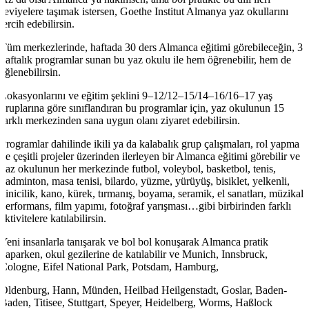
seviyelere taşımak istersen, Goethe Institut Almanya yaz okullarını
tercih edebilirsin.
Tüm merkezlerinde, haftada 30 ders Almanca eğitimi görebileceğin, 3
haftalık programlar sunan bu yaz okulu ile hem öğrenebilir, hem de
eğlenebilirsin.
Lokasyonlarını ve eğitim şeklini 9–12/12–15/14–16/16–17 yaş
gruplarına göre sınıflandıran bu programlar için, yaz okulunun 15
farklı merkezinden sana uygun olanı ziyaret edebilirsin.
Programlar dahilinde ikili ya da kalabalık grup çalışmaları, rol yapma
ve çeşitli projeler üzerinden ilerleyen bir Almanca eğitimi görebilir ve
yaz okulunun her merkezinde futbol, voleybol, basketbol, tenis,
badminton, masa tenisi, bilardo, yüzme, yürüyüş, bisiklet, yelkenli,
binicilik, kano, kürek, tırmanış, boyama, seramik, el sanatları, müzikal
performans, film yapımı, fotoğraf yarışması…gibi birbirinden farklı
aktivitelere katılabilirsin.
Yeni insanlarla tanışarak ve bol bol konuşarak Almanca pratik
yaparken, okul gezilerine de katılabilir ve Munich, Innsbruck,
Cologne, Eifel National Park, Potsdam, Hamburg,
Oldenburg, Hann, Münden, Heilbad Heilgenstadt, Goslar, Baden-
Baden, Titisee, Stuttgart, Speyer, Heidelberg, Worms, Haßlock