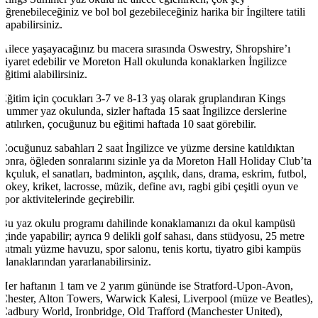
öğrenebileceğiniz ve bol bol gezebileceğiniz harika bir İngiltere tatili
yapabilirsiniz.
Ailece yaşayacağınız bu macera sırasında Oswestry, Shropshire’ı
ziyaret edebilir ve Moreton Hall okulunda konaklarken İngilizce
eğitimi alabilirsiniz.
Eğitim için çocukları 3-7 ve 8-13 yaş olarak gruplandıran Kings
Summer yaz okulunda, sizler haftada 15 saat İngilizce derslerine
katılırken, çocuğunuz bu eğitimi haftada 10 saat görebilir.
Çocuğunuz sabahları 2 saat İngilizce ve yüzme dersine katıldıktan
sonra, öğleden sonralarını sizinle ya da Moreton Hall Holiday Club’ta
okçuluk, el sanatları, badminton, aşçılık, dans, drama, eskrim, futbol,
hokey, kriket, lacrosse, müzik, define avı, ragbi gibi çeşitli oyun ve
spor aktivitelerinde geçirebilir.
Bu yaz okulu programı dahilinde konaklamanızı da okul kampüsü
içinde yapabilir; ayrıca 9 delikli golf sahası, dans stüdyosu, 25 metre
ısıtmalı yüzme havuzu, spor salonu, tenis kortu, tiyatro gibi kampüs
olanaklarından yararlanabilirsiniz.
Her haftanın 1 tam ve 2 yarım gününde ise Stratford-Upon-Avon,
Chester, Alton Towers, Warwick Kalesi, Liverpool (müze ve Beatles),
Cadbury World, Ironbridge, Old Trafford (Manchester United),