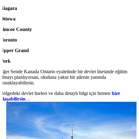
Niagara
Ottowa
Simcoe County
Toronto
Upper Grand
York
Eğer Sende Kanada Ontario eyaletinde bir devlet lisesinde eğitim
almayı planlıyorsan, okuluna yakın bir ailenin yanında
konaklayabilirsin.
Bölgedeki devlet liseleri ve daha detaylı bilgi için hemen
bize
ulaşabilirsin
…