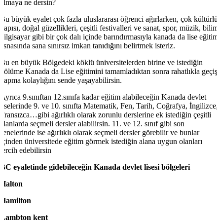
almaya ne dersin?
Bu büyük eyalet çok fazla uluslararası öğrenci ağırlarken, çok kültürlü
yapısı, doğal güzellikleri, çeşitli festivalleri ve sanat, spor, müzik, bilim,
bilgisayar gibi bir çok dalı içinde barındırmasıyla kanada da lise eğitim
esnasında sana sınırsız imkan tanıdığını belirtmek isteriz.
Bu en büyük Bölgedeki köklü üniversitelerden birine ve istediğin
bölüme Kanada da Lise eğitimini tamamladıktan sonra rahatlıkla geçiş
yapma kolaylığını sende yaşayabilirsin.
Ayrıca 9.sınıftan 12.sınıfa kadar eğitim alabileceğin Kanada devlet
liselerinde 9. ve 10. sınıfta Matematik, Fen, Tarih, Coğrafya, İngilizce,
Fransızca…gibi ağırlıklı olarak zorunlu derslerine ek istediğin çeşitli
alanlarda seçmeli dersler alabilirsin. 11. ve 12. sınıf gibi son
senelerinde ise ağırlıklı olarak seçmeli dersler görebilir ve bunlar
içinden üniversitede eğitim görmek istediğin alana uygun olanları
tercih edebilirsin
BC eyaletinde gidebileceğin Kanada devlet lisesi bölgeleri
Halton
Hamilton
Lambton kent