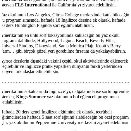
istersen
FLS International
ile California’yı ziyaret edebilirsin.
Yaz okulunun Los Angeles, Citrus College merkezinde katılabileceğin
bu program sırasında, haftada 18 İngilizce dersine ek olarak, haftada
10 ders Huntington Plajında sörf eğitimi alabilirsin.
Amerika’nın en ünlü sörf lokasyonunda katılacağın bu yaz okulu
programı dahilinde, Hollywood, Laguna Beach, Beverly Hills,
Universal Studios, Disneyland, Santa Monica Plajı, Knott’s Berry
Farm… gibi birçok güzel yeri görebilme fırsatını da yakalayabilirsin.
Ayrıca derslerin dışındaki vaktini çeşitli okul aktivitelerinde eğlenerek
geçirebilir ve İngilizce pratik yaparken dünyanın farklı yerlerinden
yepyeni arkadaşlar edinebilirsin.
…………………………………………………………………………
Amerika’nın sokaklarında İngilizce’yi, dalgalarında ise sörfü öğrenmek
istersen,
Kings Summer
yaz okulunun bol eğlenceli programına
katılabilirsin.
Haftada 20 ders genel İngilizce eğitimine ek olarak, tecrübeli
eğitimcilerden haftada 5 saat sörf eğitimi alabileceğin bu özel program
için, yaz okulunun Pepperdine University merkezini ziyaret edebilirsin.