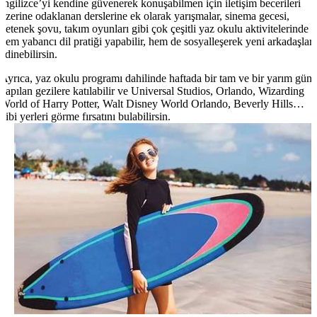
İngilizce’yi kendine güvenerek konuşabilmen için iletişim becerileri
üzerine odaklanan derslerine ek olarak yarışmalar, sinema gecesi,
yetenek şovu, takım oyunları gibi çok çeşitli yaz okulu aktivitelerinde
hem yabancı dil pratiği yapabilir, hem de sosyalleşerek yeni arkadaşlar
edinebilirsin.
Ayrıca, yaz okulu programı dahilinde haftada bir tam ve bir yarım gün
yapılan gezilere katılabilir ve Universal Studios, Orlando, Wizarding
World of Harry Potter, Walt Disney World Orlando, Beverly Hills…
gibi yerleri görme fırsatını bulabilirsin.