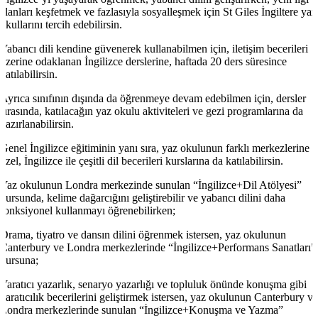
alanları keşfetmek ve fazlasıyla sosyalleşmek için St Giles İngiltere yaz
okullarını tercih edebilirsin.
Yabancı dili kendine güvenerek kullanabilmen için, iletişim becerileri
üzerine odaklanan İngilizce derslerine, haftada 20 ders süresince
katılabilirsin.
Ayrıca sınıfının dışında da öğrenmeye devam edebilmen için, dersler
sırasında, katılacağın yaz okulu aktiviteleri ve gezi programlarına da
hazırlanabilirsin.
Genel İngilizce eğitiminin yanı sıra, yaz okulunun farklı merkezlerine
özel, İngilizce ile çeşitli dil becerileri kurslarına da katılabilirsin.
Yaz okulunun Londra merkezinde sunulan “İngilizce+Dil Atölyesi”
kursunda, kelime dağarcığını geliştirebilir ve yabancı dilini daha
fonksiyonel kullanmayı öğrenebilirken;
Drama, tiyatro ve dansın dilini öğrenmek istersen, yaz okulunun
Canterbury ve Londra merkezlerinde “İngilizce+Performans Sanatları”
kursuna;
Yaratıcı yazarlık, senaryo yazarlığı ve topluluk önünde konuşma gibi
yaratıcılık becerilerini geliştirmek istersen, yaz okulunun Canterbury ve
Londra merkezlerinde sunulan “İngilizce+Konuşma ve Yazma”