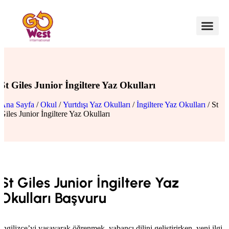
St Giles Junior İngiltere Yaz Okulları
Ana Sayfa
/
Okul
/
Yurtdışı Yaz Okulları
/
İngiltere Yaz Okulları
/ St
Giles Junior İngiltere Yaz Okulları
St Giles Junior İngiltere Yaz
Okulları Başvuru
İngilizce’yi yaşayarak öğrenmek, yabancı dilini geliştirirken, yeni ilgi