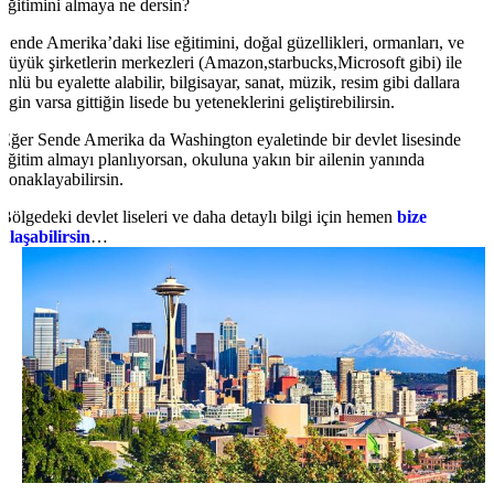
eğitimini almaya ne dersin?
Sende Amerika’daki lise eğitimini, doğal güzellikleri, ormanları, ve
büyük şirketlerin merkezleri (Amazon,starbucks,Microsoft gibi) ile
ünlü bu eyalette alabilir, bilgisayar, sanat, müzik, resim gibi dallara
ilgin varsa gittiğin lisede bu yeteneklerini geliştirebilirsin.
Eğer Sende Amerika da Washington eyaletinde bir devlet lisesinde
eğitim almayı planlıyorsan, okuluna yakın bir ailenin yanında
konaklayabilirsin.
Bölgedeki devlet liseleri ve daha detaylı bilgi için hemen
bize
ulaşabilirsin
…