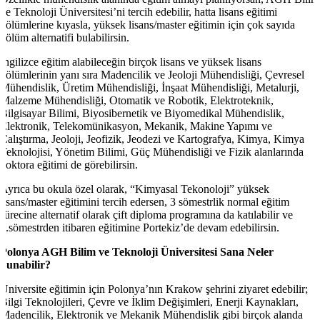
ve Teknoloji Üniversitesi’ni tercih edebilir, hatta lisans eğitimi
bölümlerine kıyasla, yüksek lisans/master eğitimin için çok sayıda
bölüm alternatifi bulabilirsin.
İngilizce eğitim alabileceğin birçok lisans ve yüksek lisans
bölümlerinin yanı sıra Madencilik ve Jeoloji Mühendisliği, Çevresel
Mühendislik, Üretim Mühendisliği, İnşaat Mühendisliği, Metalurji,
Malzeme Mühendisliği, Otomatik ve Robotik, Elektroteknik,
Bilgisayar Bilimi, Biyosibernetik ve Biyomedikal Mühendislik,
Elektronik, Telekomünikasyon, Mekanik, Makine Yapımı ve
Çalıştırma, Jeoloji, Jeofizik, Jeodezi ve Kartografya, Kimya, Kimya
Teknolojisi, Yönetim Bilimi, Güç Mühendisliği ve Fizik alanlarında
doktora eğitimi de görebilirsin.
Ayrıca bu okula özel olarak, “Kimyasal Tekonoloji” yüksek
lisans/master eğitimini tercih edersen, 3 sömestrlik normal eğitim
sürecine alternatif olarak çift diploma programına da katılabilir ve
3.sömestrden itibaren eğitimine Portekiz’de devam edebilirsin.
Polonya AGH Bilim ve Teknoloji Üniversitesi Sana Neler
Sunabilir?
Üniversite eğitimin için Polonya’nın Krakow şehrini ziyaret edebilir;
Bilgi Teknolojileri, Çevre ve İklim Değişimleri, Enerji Kaynakları,
Madencilik, Elektronik ve Mekanik Mühendislik gibi birçok alanda