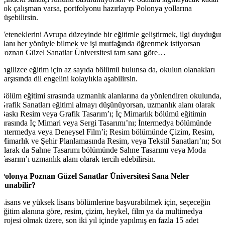
çok çalışman varsa, portfolyonu hazırlayıp Polonya yollarına
düşebilirsin.
Yeteneklerini Avrupa düzeyinde bir eğitimle geliştirmek, ilgi duyduğun
alanı her yönüyle bilmek ve işi mutfağında öğrenmek istiyorsan
Poznan Güzel Sanatlar Üniversitesi tam sana göre…
İngilizce eğitim için az sayıda bölümü bulunsa da, okulun olanakları
karşısında dil engelini kolaylıkla aşabilirsin.
Bölüm eğitimi sırasında uzmanlık alanlarına da yönlendiren okulunda,
Grafik Sanatları eğitimi almayı düşünüyorsan, uzmanlık alanı olarak
Baskı Resim veya Grafik Tasarım’ı; İç Mimarlık bölümü eğitimin
sırasında İç Mimari veya Sergi Tasarımı’nı; İntermedya bölümünde
İntermedya veya Deneysel Film’i; Resim bölümünde Çizim, Resim,
Mimarlık ve Şehir Planlamasında Resim, veya Tekstil Sanatları’nı; Son
olarak da Sahne Tasarımı bölümünde Sahne Tasarımı veya Moda
Tasarım’ı uzmanlık alanı olarak tercih edebilirsin.
Polonya Poznan Güzel Sanatlar Üniversitesi Sana Neler
Sunabilir?
Lisans ve yüksek lisans bölümlerine başvurabilmek için, seçeceğin
eğitim alanına göre, resim, çizim, heykel, film ya da multimedya
projesi olmak üzere, son iki yıl içinde yapılmış en fazla 15 adet